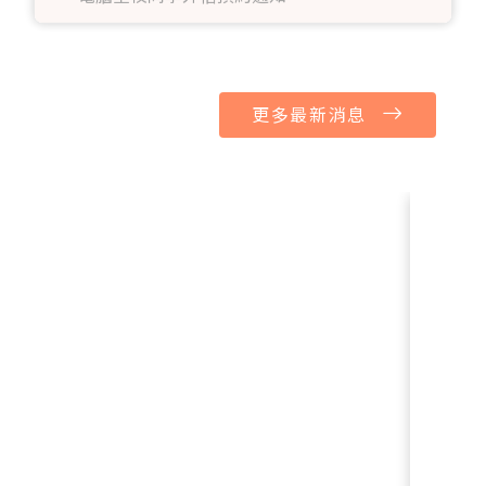
【資訊服務】115學年第一期次iPad及筆記型
電腦全校同學外借預約通知
更多最新消息