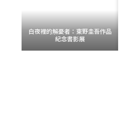
udn
暨資料
白夜裡的解憂者：東野圭吾作品
紀念書影展
圖書服務
更多圖書服務