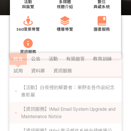
活動
多媒體
數位
與展覽
視聽介紹
典藏系統
360環景導覽
樓層導覽
圖書服務
資訊服務
綜合
公告
活動
有獎徵答
教育訓練
試用
資料庫
資訊服務
【活動】白夜裡的解憂者：東野圭吾作品紀念
書影展
【資訊服務】tMail Email System Upgrade and