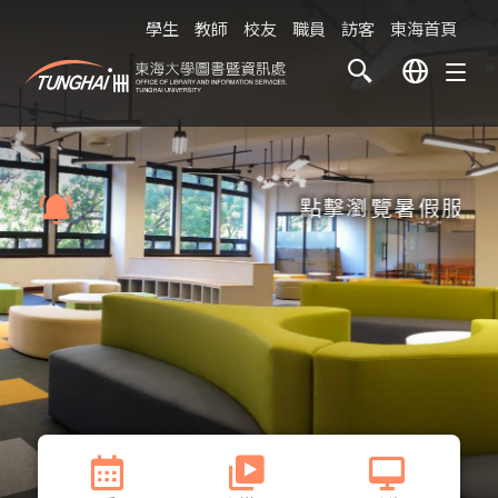
學生
教師
校友
職員
訪客
東海首頁
點擊瀏覽暑假服務時間表(The Lib
8月
【
圖書總館
】
【
S
28720
分機
06
08:00~16:00
詳細資訊
星期四