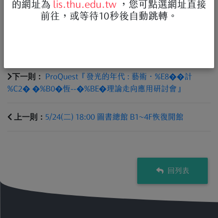
的網址為
lis.thu.edu.tw
，您可點選網址直接
studio/user-guide-instructor/
前往，或等待10秒後自動跳轉。
學生版
：
https://www.igroup.com.tw/turnitin-feedback-
studio/user-guide-student/
下一則：
ProQuest『發光的年代 : 藝術 · %E8��計
%C2� �%B0�恆--�%BE�理論走向應用研討會』
上一則：
5/24(二) 18:00 圖書總館 B1~4F恢復開館
回列表