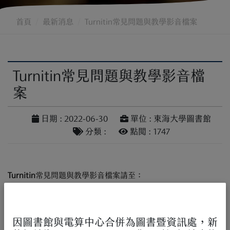
首頁
最新消息
Turnitin常見問題與教學影音檔案
Turnitin常見問題與教學影音檔
案
日期 : 2022-06-30
單位 : 東海大學圖書館
分類 :
點閱 : 1747
Turnitin
常見問題與教學影音檔案請至：
Turnitin
參考資源專區:
因圖書館與電算中心合併為圖書暨資訊處，新
教師版
：
https://www.igroup.com.tw/turnitin-feedback-