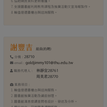
協助網頁資料更新維護。
支援圖書館利用教育課程及推廣活動文宣海報製作。
輪值借還書櫃台與諮詢服務。
謝豐吉
組員(約聘)
28710
分機 :
goldjimmy101@thu.edu.tw
email :
林靜宜28761
職務代理人 :
周美君28770
業務項目 :
輪值借還書櫃台與諮詢服務。
圖書館推廣活動及講座辦理。
圖書館滿意度調查問卷設計、發送及分析。