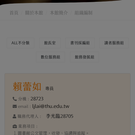
首頁
關於本館
本館簡介
組織編制
ALL不分類
館長室
書刊採編組
讀者服務組
數位服務組
館務發展組
賴蕾如
專員
28723
分機 :
ljlai@thu.edu.tw
email :
李光臨28705
職務代理人 :
業務項目 :
圖書館公文管理，收發、協調與追蹤。