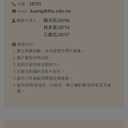
28705
分機 :
kuang@thu.edu.tw
email :
陳天佑28706
職務代理人 :
林幸君28714
江維信28707
業務項目 :
數位典藏規劃、系統管理及資料維護。
電子書製作與出版。
協助本館特展活動執行。
本館活動攝影及影片製作。
館內行政電腦與周邊設備維護。
館內空間(會議室、討論室、數位攝影棚)借用管理及維
護。