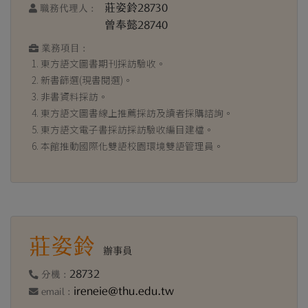
莊姿鈴28730
職務代理人 :
曾奉懿28740
業務項目 :
東方語文圖書期刊採訪驗收。
新書篩選(現書閱選)。
非書資料採訪。
東方語文圖書線上推薦採訪及讀者採購諮詢。
東方語文電子書採訪採訪驗收編目建檔。
本館推動國際化雙語校園環境雙語管理員。
莊姿鈴
辦事員
28732
分機 :
ireneie@thu.edu.tw
email :