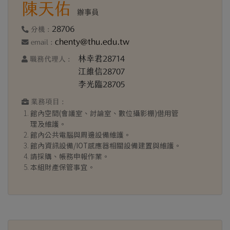
陳天佑
辦事員
28706
分機 :
chenty@thu.edu.tw
email :
林幸君28714
職務代理人 :
江維信28707
李光臨28705
業務項目 :
館內空間(會議室、討論室、數位攝影棚)借用管
理及維護。
館內公共電腦與周邊設備維護。
館內資訊設備/IOT感應器相關設備建置與維護。
請採購、帳務申報作業。
本組財產保管事宜。