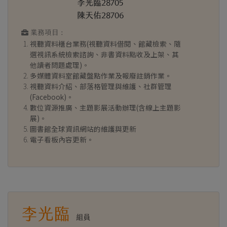
李光臨28705
陳天佑28706
業務項目 :
視聽資料櫃台業務(視聽資料借閱、館藏檢索、隨
選視訊系統檢索諮詢、非書資料點收及上架、其
他讀者問題處理)。
多媒體資料室館藏盤點作業及報廢註銷作業。
視聽資料介紹、部落格管理與維護、社群管理
(Facebook)。
數位資源推廣、主題影展活動辦理(含線上主題影
展)。
圖書館全球資訊網站的維護與更新
電子看板內容更新。
李光臨
組員