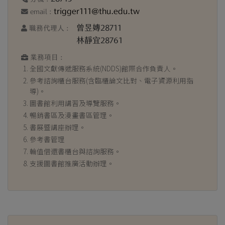
trigger111@thu.edu.tw
email :
曾昱嫥28711
職務代理人 :
林靜宜28761
業務項目 :
全國文獻傳遞服務系統(NDDS)館際合作負責人。
參考諮詢櫃台服務(含臨櫃論文比對、電子資源利用指
導)。
圖書館利用講習及導覽服務。
暢銷書區及漫畫書區管理。
書展暨講座辦理。
參考書管理
輪值借還書櫃台與諮詢服務。
支援圖書館推廣活動辦理。