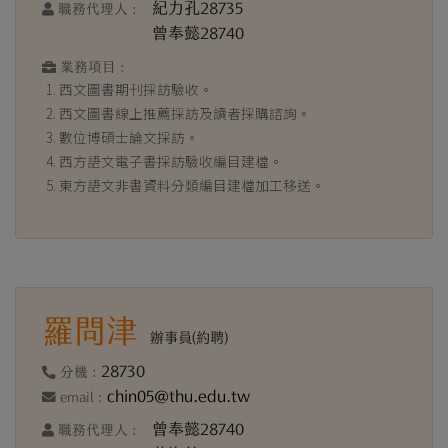
紀力孔28735
職務代理人 :
曾奉懿28740
業務項目 :
西文圖書期刊採訪驗收。
西文圖書線上推薦採訪及讀者採購諮詢。
數位博碩士論文採訪。
西方語文電子書採訪驗收編目建檔。
東方語文非書資料分類編目建檔加工移送。
羅問津
辦事員(約聘)
28730
分機 :
chin05@thu.edu.tw
email :
曾奉懿28740
職務代理人 :