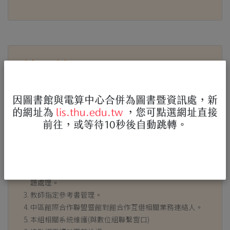
曾昱嫥
組員(約聘)
28711
分機 :
因圖書館與電算中心合併為圖書暨資訊處，新
yctseng@thu.edu.tw
email :
的網址為
lis.thu.edu.tw
，您可點選網址直接
陳 曦28713
職務代理人 :
前往，或等待10秒後自動跳轉。
林靜宜28761
業務項目 :
工讀生、生助生、勞作生之申請、訓練、督導與管理。
研究小間、團體討論室、門禁暨監視系統相關設定及問
題處理。
教師指定參考書管理。
中區館際合作聯盟暨館對館合作互借相關業務連絡人。
本組相關系統維護(與數位組聯繫窗口)