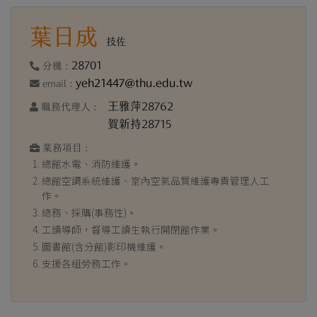
葉日成
技佐
28701
分機 :
yeh21447@thu.edu.tw
email :
王雅萍28762
職務代理人 :
賀新持28715
業務項目 :
總館水電、消防維護。
總館空調系統維護、室內空氣品質維護專責管理人工
作。
總務、採購(事務性)。
工讀導師，督導工讀生執行開閉館作業。
圖書館(含分館)影印機維護。
支援各組勞務工作。