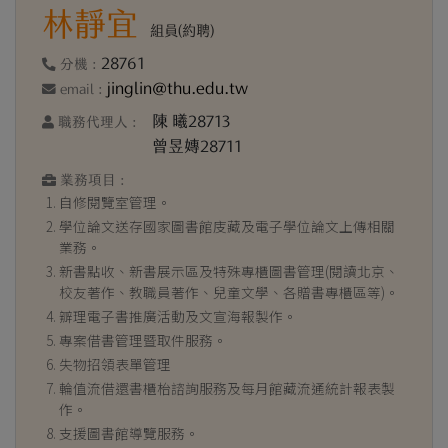
林靜宜
組員(約聘)
28761
分機 :
jinglin@thu.edu.tw
email :
陳 曦28713
職務代理人 :
曾昱嫥28711
業務項目 :
自修閱覽室管理。
學位論文送存國家圖書館庋藏及電子學位論文上傳相關
業務。
新書點收、新書展示區及特殊專櫃圖書管理(閱讀北京、
校友著作、教職員著作、兒童文學、各贈書專櫃區等)。
辧理電子書推廣活動及文宣海報製作。
專案借書管理暨取件服務。
失物招領表單管理
輪值流借還書櫃枱諮詢服務及每月館藏流通統計報表製
作。
支援圖書館導覽服務。