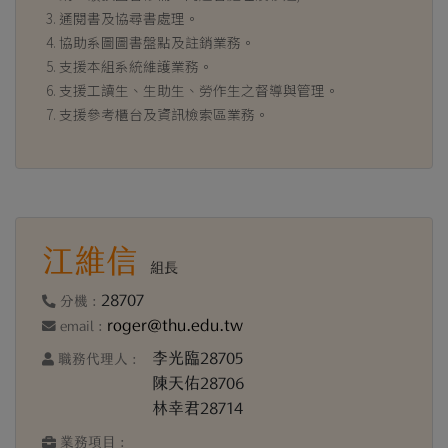
通閱書及協尋書處理。
協助系圖圖書盤點及註銷業務。
支援本組系統維護業務。
支援工讀生、生助生、勞作生之督導與管理。
支援參考櫃台及資訊檢索區業務。
江維信
組長
28707
分機 :
roger@thu.edu.tw
email :
李光臨28705
職務代理人 :
陳天佑28706
林幸君28714
業務項目 :