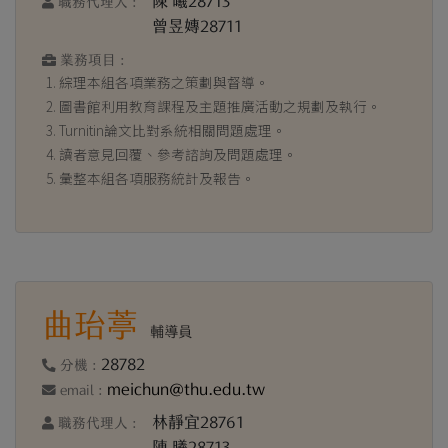
陳 曦28713
職務代理人 :
曾昱嫥28711
業務項目 :
綜理本組各項業務之策劃與督導。
圖書館利用教育課程及主題推廣活動之規劃及執行。
Turnitin論文比對系統相關問題處理。
讀者意見回覆、參考諮詢及問題處理。
彙整本組各項服務統計及報告。
曲珆葶
輔導員
28782
分機 :
meichun@thu.edu.tw
email :
林靜宜28761
職務代理人 :
陳 曦28713