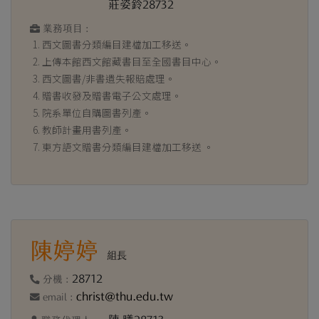
莊姿鈴28732
業務項目 :
西文圖書分類編目建檔加工移送。
上傳本館西文館藏書目至全國書目中心。
西文圖書/非書遺失報賠處理。
贈書收發及贈書電子公文處理。
院系單位自購圖書列產。
教師計畫用書列產。
東方語文贈書分類編目建檔加工移送 。
陳婷婷
組長
28712
分機 :
christ@thu.edu.tw
email :