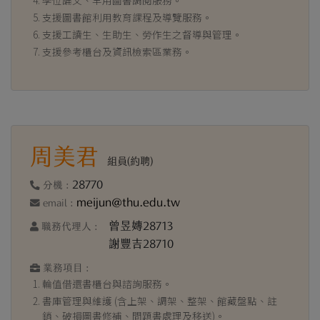
學位論文、罕用圖書調閱服務。
支援圖書館利用教育課程及導覽服務。
支援工讀生、生助生、勞作生之督導與管理。
支援參考櫃台及資訊檢索區業務。
周美君
組員(約聘)
28770
分機 :
meijun@thu.edu.tw
email :
曾昱嫥28713
職務代理人 :
謝豐吉28710
業務項目 :
輪值借還書櫃台與諮詢服務。
書庫管理與維護 (含上架、調架、整架、館藏盤點、註
銷、破損圖書修補、問題書處理及移送)。