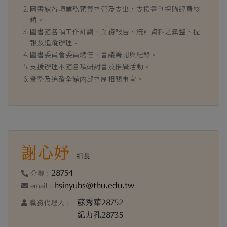
圖書館各項業務預算控管及支出，支援書刊採購經費核
銷。
圖書館各項工作計劃、業務報告、統計資料之彙整、提
報及追蹤辦理。
圖書委員會委員聘任、會議籌開與紀錄。
支援辦理本館各項研討會及推廣活動。
彙整及追蹤全館内部控制相關事宜。
謝心妤
組長
28754
分機 :
hsinyuhs@thu.edu.tw
email :
蘇秀華28752
職務代理人 :
紀力孔28735