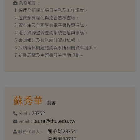
業務項目 :
綜理全組採訪編目業務及工作調度。
經費預算編列與控管審核查帳。
資料庫及全國學術電子書聯盟採購。
電子資源整合查詢系統管理與維護。
會議報告及校務統計資料填報 。
採訪編目問題諮詢與系所相關資料提供。
新書展覽及主題書展等活動規劃。
蘇秀華
編審
28752
分機 :
laura@thu.edu.tw
email :
謝心妤28754
職務代理人 :
曾奉懿28740