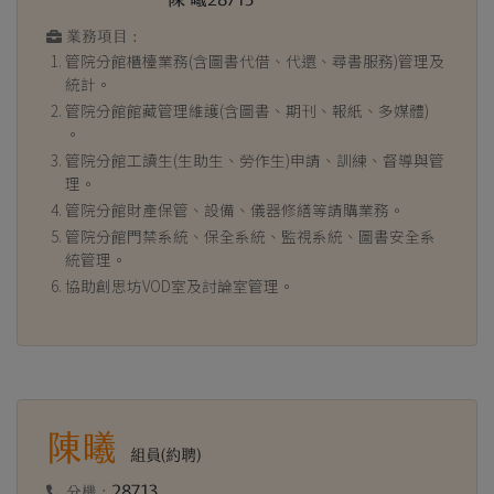
業務項目 :
管院分館櫃檯業務(含圖書代借、代還、尋書服務)管理及
統計。
管院分館館藏管理維護(含圖書、期刊、報紙、多媒體)
。
管院分館工讀生(生助生、勞作生)申請、訓練、督導與管
理。
管院分館財產保管、設備、儀器修繕等請購業務。
管院分館門禁系統、保全系統、監視系統、圖書安全系
統管理。
協助創思坊VOD室及討論室管理。
陳曦
組員(約聘)
28713
分機 :