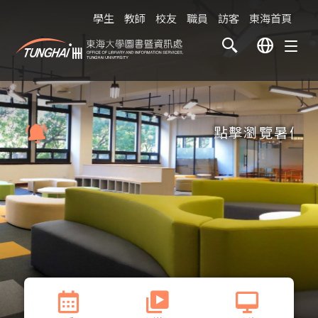
學生
教師
校友
職員
訪客
東海首頁
點擊瀏覽暑假服務時間表(The L
8月
【
圖書總館
】
【
S
28720
分機
06
08:00~16:00
詳細資訊
星期四