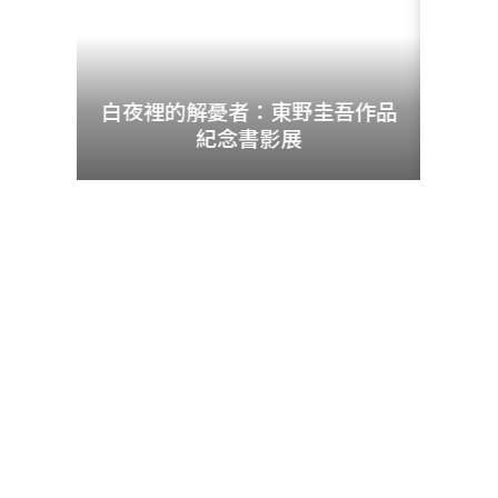
udn
暨資料
白夜裡的解憂者：東野圭吾作品
紀念書影展
圖書服務
更多圖書服務