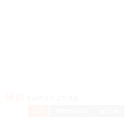
平板筆電借用
東海SSLVPN
校園授權軟體
3D AI雲
總館
開館時間及展覽活動