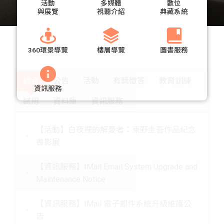
活動
多媒體
數位
與展覽
視聽介紹
典藏系統
360環景導覽
樓層導覽
圖書服務
資訊服務
綜合
公告
活動
有獎徵答
教育訓練
試用
資料庫
資訊服務
【活動】白夜裡的解憂者：東野圭吾作品紀念
書影展
【資訊服務】tMail Email System Upgrade and