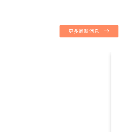
【資訊服務】115學年第一期次iPad及筆記型
電腦全校同學外借預約通知
更多最新消息