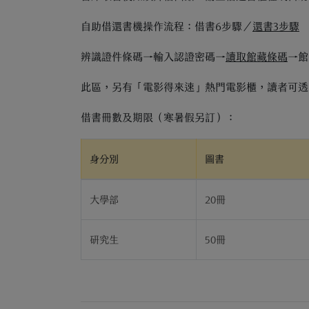
自助借還書機操作流程：借書6步驟／
還書3步驟
辨識證件條碼→輸入認證密碼→
讀取館藏條碼
→館
此區，另有「電影得來速」熱門電影櫃，讀者可透
借書冊數及期限（寒暑假另訂）：
身分別
圖書
大學部
20冊
研究生
50冊