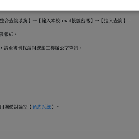
合查詢系統】→【輸入本校tmail帳號密碼】→【進入查詢】。
誌及報紙。
刊，請至書刊採編組總館二樓辦公室查詢。
用團體討論室【
預約系統
】。