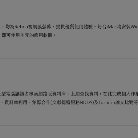
筆電，均為Retina視網膜螢幕，提供優質使用體驗。每台iMac均安裝W
」，即可使用多元的應用軟體。
的桌上型電腦讓讀者檢索網路版資料庫、上網查找資料，在此完成個人作
料庫利用、館際合作(文獻傳遞服務NDDS)及Turnitin論文比對