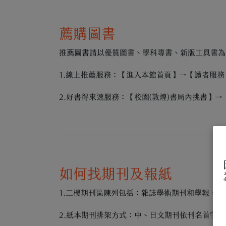
薦購圖書
推薦圖書請以優質圖書、學科專書、新版工具書為
1.線上推薦服務：【進入本館首頁】→【讀者服
2.好書得來速服務：【校園(敦煌)書局內挑書
如何找期刊及報紙
1.二樓期刊區陳列包括：雜誌學術期刊和學報，
2.紙本期刊排架方式：中、日文期刊依刊名首字