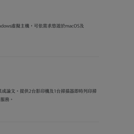
indows虛擬主機，可依需求悠遊於macOS及
業或論文。提供2台影印機及1台掃描器即時列印掃
等服務。