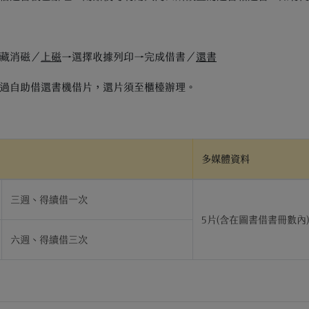
藏消磁／
上磁
→選擇收據列印→完成借書／
還書
過自助借還書機借片，還片須至櫃檯辦理。
多媒體資料
三週、得續借一次
5片(含在圖書借書冊數內
六週、得續借三次