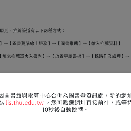
原則，推薦管道有以下兩種方式：
務】→【圖書薦購線上服務】→【圖書推薦】→【輸入推薦資料】
】→【填寫推薦單夾入書內】→【放置專屬書架】→【採購作業處理】→
因圖書館與電算中心合併為圖書暨資訊處，新的網
為
lis.thu.edu.tw
，您可點選網址直接前往，或等
10秒後自動跳轉。
提供館內閱覽。
筆劃排序，西文期刊依刊名首字的英文字母排序。