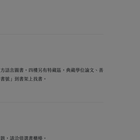
東方語言圖書。四樓另有特藏區，典藏學位論文、善
索書號」到書架上找書。
問題，請洽借還書櫃檯。