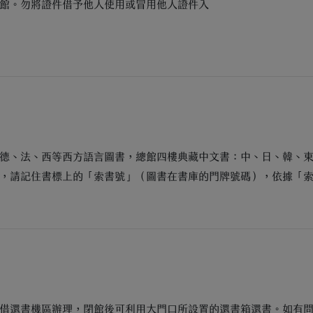
館。勿將證件借予他人使用或冒用他人證件入
德、法、西等西方語言圖書，總館四樓典藏中文書：中、日、韓、
，請記住書標上的「索書號」（圖書在書庫的門牌號碼），依據「
借還書機區辦理，閉館後可利用大門口所設置的還書箱還書。如有