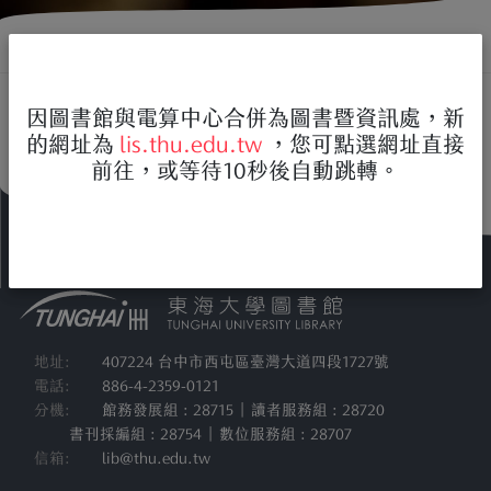
首頁
資源查詢
多媒體
多媒體視聽資料介紹
因圖書館與電算中心合併為圖書暨資訊處，新
的網址為
lis.thu.edu.tw
，您可點選網址直接
前往，或等待10秒後自動跳轉。
地址:
407224 台中市西屯區臺灣大道四段1727號
電話:
886-4-2359-0121
分機:
館務發展組 : 28715 | 讀者服務組 : 28720
書刊採編組 : 28754 | 數位服務組 : 28707
信箱:
lib@thu.edu.tw