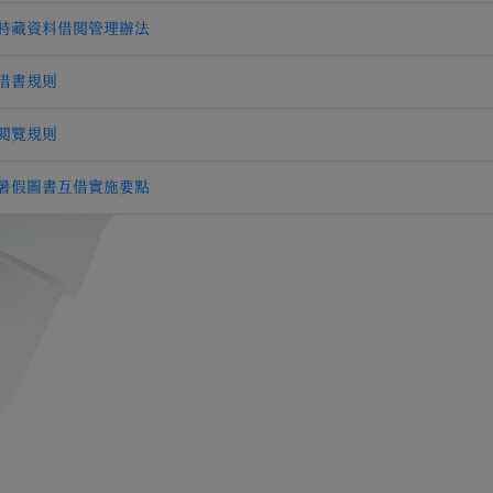
特藏資料借閱管理辦法
借書規則
閱覽規則
暑假圖書互借實施要點