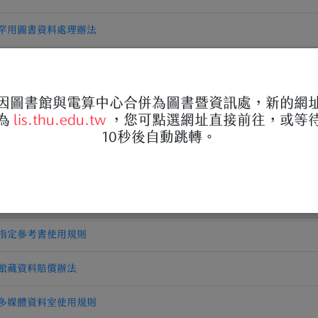
罕用圖書資料處理辦法
團體討論室使用要點
研究室使用辦法
因圖書館與電算中心合併為圖書暨資訊處，新的網
為
lis.thu.edu.tw
，您可點選網址直接前往，或等
良鑑廳使用規則及借用管理辦法
10秒後自動跳轉。
自修閱覽室使用管理辦法
發展基金設置與管理辦法
指定參考書使用規則
館藏資料賠償辦法
多媒體資料室使用規則