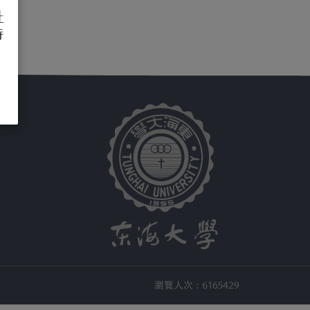
址
待
瀏覽人次 : 6165429