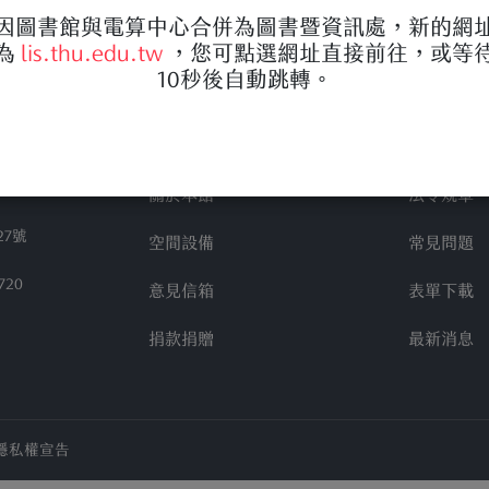
因圖書館與電算中心合併為圖書暨資訊處，新的網
為
lis.thu.edu.tw
，您可點選網址直接前往，或等
10秒後自動跳轉。
關於本館
法令規章
27號
空間設備
常見問題
720
意見信箱
表單下載
捐款捐贈
最新消息
隱私權宣告