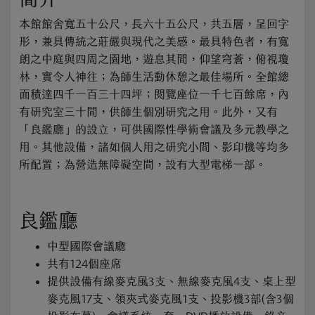
本館館舍寬五十公尺，長六十五公尺，共五層，呈回字
形，兼具傳統之莊嚴與現代之美感。最具特色者，有寬
朗之中庭與四周之園地，遊息其間，仰望穹蒼，俯視瓊
林，實令人神往；為師生活動休憩之最佳場所。全館總
面積達四千一百三十四坪；閱覽座位一千七百餘席，內
有研究室三十間，供師生個別研究之用。此外，又有
「良鑑廳」的設立，可供國際性學術會議及多元教學之
用。其他設備，諸如個人用之研究小間、影印機等均多
所配置；為營造無障礙空間，設有大型電梯一部。
良鑑廳
中型國際會議廳
共有124個座席
提供設備有線麥克風3支、無線麥克風4支、桌上型
麥克風17支、領夾式麥克風1支、投影機3部(含3個