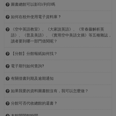
辦理續借；書已逾期及有欠罰款者不能得辦理續借。
料歸還圖書館時，一般讀者就可以借用；倘若
可以。
批圖書到館（約二萬多至三萬本） 均需依序處理。經驗收登
圖書總館可以影印/列印嗎
料庫﹚
團體討論室使用規範：
錄及分編後即交流通組上架；限於人手不足，同時須處理大批
2. 非書資料借閱到期日前一天起（含到期日當天）可開始
急需借用該圖書資料，而教師尚未歸還，亦可
在此亦請讀者留意：通常期刊訂戶收到期刊的時間會比市售
圖書，登錄時效上難免會受影響，敬請諒解。
課程A：圖書館之旅
詳見圖書館首頁-->空間設備-->自助服務-->
影印/列印/掃描
詳見圖書館首頁 --> 關於本館 --> 法令規章 -->
東海大
辦理續借。
透過讀者服務組借還書櫃台(校內分機 28720)
如何在校外使用電子資料庫 ?
期刊來得慢。因出版商對於期刊零售商(如書局)與一般訂戶
館舍空間配置
四、有關線上推薦圖書問題或建議，歡迎告知圖書館採編
學圖書館團體討論室使用要點
3. 可直接透過網路或圖書館查詢系統在線上作續借，不一
與教師商量暫先提供讀者使用。
(如圖書館)寄送方式不同。期刊上出版社所印出的出刊時
圖書總館
1.使用廠商提供之帳號密碼，請見 圖書館首頁 → 資源查詢
館藏資源分佈
組，來信請寄：
《空中英語教室》、《大家說英語》、《常春藤解析英
定要將書帶到館內辦理。
間，都不是真正期刊已印刷好準備郵寄出的時間。有些出版
→
電子資源整合查詢系統
→ 各資料庫"簡介"
管理學院分
館藏地為【專案研究室】的書，係指該圖書資
圖書館服務項目
語》、《普及美語》、《實用空中美語文摘》等五種雜誌，
中日文書線上推薦
brody092184@thu.edu.tw
西文書
4. 一般圖書大學部學生每本書可續借一次．教職員每本書
1.一般影印：1樓、2樓
社是以期刊已編輯好，準備送印的日期來當出刊日，有些則
讀者要到哪一部門借閱呢？
館
料為教師個人以專案研究計劃向國科會申請經
閱覽規則
線上推薦
anneny@thu.edu.tw
可續借五次。
2.透過圖書館校外認證系統，僅限東海大學師生使用，使用
以預估期刊印好的日期為出刊日。
講習內容
地點
費購置之書，並由此位教師優先使用，借用期
2.檢索區列印：1樓資訊檢索區
館藏查詢
請到二樓書刊採編組辦公室，按規定辦理借閱。
5. 非書資料不得借出館外，經專案申請由教師借出館外之
方法請見 圖書館首頁 → 資源查詢 →
電子資源整合查詢系
【分館】分館報紙如何找？
至於推薦期刊採購方面：若屬一般性的期刊可利用
限因應研究所需設定為5年，並可續借2次，不
電子資源簡介
資料，每一份可續借一次。
統
首頁 → 輸入帳號及密碼
3.特藏書刊影印：4樓特藏
期刊一遇不正常到館情況，期刊組即進行催缺，以保障圖書
有需要借閱上述五種雜誌的讀者，請特別留意以下著作權法
Email(hsinyuhs@thu.edu.tw）向圖書館書刊採編組反映。
1.報紙訂閱有7種，當天的報紙陳列於閱報區，計有：
提供他人預約。
課程B：電子資料庫檢索利用
6. 線上續借須注意下列事項：
電子期刊如何查詢?
館權益。讀者可自行透過館藏查詢得知該刊最新一期是否已
第四十八條的相關條文：
圖書館的部分僅能視年度結餘款審慎酌予辦理。因期刊屬連
聯合報 (2份)、中國時報 (2份)、自由時報 (2份)、工商時報
3.建議請使用IE 8.0以上版本瀏覽器查詢。
特定資料庫內容及檢索技巧講解
請利用悠遊卡，當儲值金額少於9元時無法
影印卡
到館。
圖書館首頁-->資源查詢-->
電子資源整合查詢系統
-->進入系
a. 下次到期日自續借日當天開始計算，續借時會顯示
續性的資料，一旦訂購之後，每年都需要編列預算以長期支
(2份)、經
有關借書到期及逾期通知
全文取得途徑說明
使用。
◎ 供公眾使用之圖書館、博物館、歷史館、科學館、藝術
4.登入本系統後仍無法連結資料庫網站或是無法觀看全文，
統後，於上方點選期刊，於左下方輸入框鍵入期刊刊名查
在畫面上。
付，如此一來容易造成書刊預算沉重的負擔，所以圖書館對
濟日報 (2份)、蘋果日報、The China post。
管 理 學 院 分 館
館、或其他文教機關，於下列情形之一，得就其收藏之著作
1.到期通知與逾期通知單以E-Mail寄發至本校提供給讀者之
請先登入本校SSL VPN後再查找您要的電子資源。SSL
詢。
如果我要的資料圖書館沒有，我可以怎麼做？
A4
1元/面
b. 書後之到期章並未更新，所以自己要記得下一次的
讀者新推薦的期刊，不得不審慎加以處理。若屬專業性的期
2.過期報紙，保存一個月，如需更早的報紙資料，請至圖書
重製之：
電子信箱，讀者必須經常自行確認該信箱之空間，以免因收
原因
處理方式
黑白
VPN網址:
http://sslvpn.thu.edu.tw/
到期日，以免因疏忽而逾期受罰。
刊，建議可向各系所辦公室反映。
館首頁-->電子資源-->
電子資源整合查詢系統
-->資料庫-->
請參考圖書館首頁-->學術研究-->館際合作-->
館際合作服務
計費方式
A3
2元/面
不到各式通知單，而導致累計大額逾期罰款，如有以上情事
分館可否代收總館的還書 ?
出版社的延期出刊
催缺
一、應閱覽人供個人研究之要求，重製已公開發表著作之一
報紙。
說明
發生，讀者不得有異議。
7. 已逾期的狀況不能線上續借，必須先還書並辦理繳罰款
讀者閱讀完畢沒有
可以，總館也可代收分館的還書。
綜觀目前國內圖書館界的發展趨勢，電子期刊全文已蔚為主
(單面)
部份或期刊中之單篇著作，每人以一份為限。
A4
5元/面
請洽櫃台協尋
本館開閉館時間