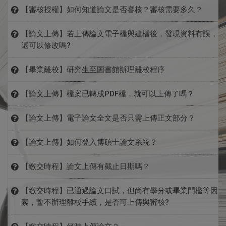
1. 論文建檔基本資料需正確填寫：
【審核授權】如何知道論文是否審核？審核需要多久？
提交審核後，將由系所助教進行審核，約需等待1-3個工作
【論文上傳】若上傳論文電子檔與建檔後，發現資料有誤，
必填：中外文姓名、論文中外文名稱、指導教授、口試委
天內完成審核。（為避免延誤審核作業，建議於上傳論文後
還可以修改嗎?
員、口試日期、學位類別、畢業年度、論文出版年、學號、
主動告知系所助教）
語文別、論文頁數、中外文關鍵字、E-mail。
可分為兩種情形：
【畢業離校】研究生至圖書館辦理離校程序
無論論文是否通過，系統皆會自動寄發「論文審核結果通知
1. 若論文上傳後［尚未送出審核］或［尚未完成審核］，
系統中紅色*為必填欄位；藍色*為至少擇一欄位填寫。
信」，請至您於「博碩士論文系統」填寫之信箱檢查信件。
請先至本校學生資訊系統之「畢業離校」列印離校手續單，
可以自行登入系統，修正原先所填寫資料並重新上傳修正後
【論文上傳】檔案已轉成PDF檔，就可以上傳了嗎？
若尚未收到通知信，且急須知道審核情形者：
前往本館辦理離校手續。
之論文電子檔。
請先確認以下項目皆已完成，即可上傳：
【論文上傳】電子論文全文是否只需上傳正文部分？
2. 若論文［已審核通過］，則無法自行修正，需請系所助
離校前請確認：
2. 電子檔須加入浮水印、浮水印大小/位置須符合規定。
請登入「
博碩士論文系統
」查看審核狀況。
教或本館承辦人協助處理。
1. 論文已合併為單一PDF檔案，且排版沒有亂掉，內文、圖
為維護電子論文保存的完整性，請將論文封面、(口試委員
1.還清本館所借圖書。
【論文上傳】如何登入博碩士論文系統？
3. 電子檔須上保全。
表等順序皆符合規格。
審定書)、 (致謝辭)、摘要、目次、正文、參考文獻、(附
與系所助教或本館承辦人聯繫。
2.電子論文已建檔並經系所助教審查通過。
✭電子學位論文諮詢✭
4. 電子檔章節須完整（請確實檢查）。
通過論文口試，系所助教為您建立上傳帳號後，「臺灣博碩
2. 該PDF檔已加入浮水印。
錄)等 ，轉檔成單一PDF檔案上傳，內容排序請與紙本論文
【繳交時程】論文上傳有截止日期嗎？
3.請攜帶以下資料至圖書館流通櫃台辦理：
諮詢時間：週一至週五08:00~12:00、13:30~17:00
5. 欲延後公開摘要者，須於系統中上傳專利書目延後公開
士論文知識加值系統」將寄發一封「學位論文線上建檔與密
3. 該PDF檔已完成保全設定並存檔。
一致。
(1) 2本紙本論文（不限精裝/平裝）。
聯繫方式：04-23590121#28761／jinglin@thu.edu.tw
沒有截止日期。
申請書，以茲證明。（請下載此格式填寫並簽章上傳「
國家
碼正式啟用信」。
【繳交時程】已通過論文口試，但尚有學分或畢業門檻等因
(2) 2張已簽署之「博碩士論文電子檔案上網授權書」，夾
圖書館學位論文延後公開申請書 Application for Embargo
素，暫不辦理離校手續，是否可上傳與審核?
提醒您！若欲於當學期辦理畢業離校，則請於辦理日前上傳
附於論文中即可。
of Thesis/Dissertation
」）
可以！
並審核完畢。
✭電子學位論文諮詢✭