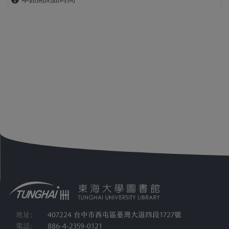
歸位等
手續。
主要有兩種方式：
彩色
流，建議讀者可以多加利用線上電子期刊。
二、基本保存資料之必要者。
送總館裝訂
圖書館首頁-->館藏目錄-->
館藏查詢
公佈在圖書館首頁-->關於本館-->本館公告-->
服務時間
。
A3
10元/面
三、就絕版或難以購得之著作，應同性質機構之要求者。
1.辦理合作館借書證，親自至館際合作的圖書館借閱圖書。
另外也可以利用本館
電子資源整合查詢系統
，選擇期刊類
2.申請NDDS館際合作(文獻傳遞服務系統)，不用親自到他
2. 逾期滯還罰款由系統自動累計，
別，輸入刊名查詢電子期刊。也可以選擇資料庫類別，於查
館，而是透過系統申請，由圖書館與圖書館之間以郵遞方
一般圖書每逾一日每冊罰款新台幣 5 元 。
詢框輸入AEB Walking Library 也可查得數種英語學習雜誌
式，將讀者擬借閱之圖書或複印之期刊，由A館寄送至B
非書資料每逾一日每冊罰款新台幣 20元 。
電子版，讀者可以多加利用。
館，讀者只需要在申請館取件即可。
3. 滯還金未繳清者不能再辦理借書、續借、及預約；辦理
詳情請參閱
館際合作服務說明
離校或離職手續前，必須先還清圖書；繳清罰款。
地址:
407224 台中市西屯區臺灣大道四段1727號
電話:
886-4-2359-0121