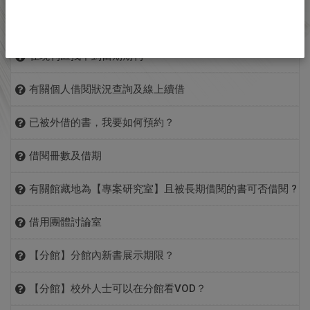
辦圖書館利用課程系列活動，歡迎全校師生踴躍參加。
4
如屬各系之專門學科圖書資料亦可推薦，唯本館將轉會相關
Pulse Secure軟體，建議直接安裝 Pulse Secure 軟體)
4間供本校專任教職員登記使用。
期刊與圖書不同，因其具有連續出版的特性，為保存館藏的
Turnitin相關資源
如何找報紙
系所，可使系上了解學生需要，並可協助審核學科專書。
18間供本校博、碩士班研究生登記使用。
• 新版網頁連線網址：
https://thuvpn.twaren.net
自行約集5人以上或以「班」為單位預約報名，
完整，故其流通政策與圖書不相同。期刊外借萬一遺失，將
1F 參考諮詢台值班時
週一至週五8:30-12:00；13:30-
5
推薦資料如本館已有館藏或採購中，原則上不購置複本。
參加辦法
6間供當天需用者登記使用。
人數以30人為限，超過人數者，請自行分班
當月報紙
圖書館二樓報刊區
間
17:00
使館藏的完整性受到影響，而期刊缺期的補購非常困難，通
在現刊區找不到當期期刊
6
電腦類圖書因相同出版者甚多且常更新，若本館已購有相同
本處所指行動裝置泛指作業系統 ios 及 android等行動裝置
有效期限
登記使用僅限次月有效，每月使用研究室須
類別或新版者，不再重複購買，推薦前請先查詢館藏。
近三個月報
（請於兩星期前報名）
常是有錢也買不到的。畢竟期刊不像圖書，有一版、再版的
1. 各項館藏利用指導
服務項目
圖書館二樓期刊組辦公室
(手機、平板等…)。
圖 書 館 總 館
紙
7
但如屬下列情況者 仍可推薦請購：
重新登記。
有關個人借閱狀況查詢及線上續借
1. 親至圖書館一樓參考諮詢台預約
2. 館際合作
情形，出版社對已印行的期刊，很少有再印行的情況。
使用東海大學 SSLVPN ，ios 或是 android 系統，均建議
A. 總館雖有館藏但已破舊損壞不堪使用者
學期間，「當期期刊到館」至「當期期刊陳列於現刊區」，
3. 電子資料庫檢索
報紙類電子
資料庫連線與收錄範圍請見
電子資源整合查詢系
2. 電話報名：04-23590121 轉28710
根據圖書館的初步了解和東海一樣期刊採不外借的大學圖書
請見圖書館首頁-->資源查詢-->館藏查詢->
館藏查詢系統
，
安裝使用 Pulse Secure APP。
B. 屬院系單位藏書或專案研計畫圖書，本館尚無館藏者
4. 圖書館利用課程
已被外借的書，我要如何預約？
資料庫
統
平均處理時間不超出二個工作天。找不到的原因有：
3. Email:
ref@thu.edu.tw
(請註明人數、講習
館，包括了中山、中正、中興、交大、成功、政大、清華、
C. 一般圖書如基礎人文、自然科學等通用圖書
輸入讀者帳號密碼查看。
有關
行動裝置如何使用東海大學 SSLVPN(請點此)
，或點擊
因研究室數量有限，僅開放給專任教職員及研究生使用。大
電話
04-2359-0121 轉28710
地點
圖書館一樓資訊檢索區
請至
圖書館首頁
「館藏目錄」查詢框，
內容及時間)
師大、台大、中央、靜宜、逢甲等圖書館。
原因
處理方式
借閱冊數及借期
二 、 圖書處理流程：
本頁下方附件下載，依檔案內容說明操作。
學部學生請利用各樓層閱覽區或預約討論室使用。
本校教職員生請輸入THU-NID(tMail)帳號及密碼（唯請注意英
Email
ref@thu.edu.tw
中央日報(民國28-85年)、
或至圖書館首頁-->資源查詢-->館藏查詢-->
館藏查詢系統
，
報名方式
為維護期刊館藏的完整，以保障大部份讀者的權益，圖書館
採購 →
編目→
流通
出版社的延期出刊
催缺
文字母.大小寫之分別）。
因聯繫之需要，必須取得您的個人資料，基
中國時報(民國58-87年)、
詳見
借閱權限
報紙微縮資
查詢出要預約的書，點選預約，輸入THU-NID(tMail)帳號
有關館藏地為【專案研究室】且被長期借閱的書可否借閱 ?
只好採行「期刊不外借」，同時加強館內影印服務。
其他身分讀者（例如：兼任教師、交換生等）請輸入本館借
中華日報(民國35-80年)、
複本查詢 發訂 驗收登錄
分類編目
圖書上架
料
讀者閱讀完畢沒有
請洽 2F 期刊組或請將所需期刊之刊名與
於個人資料保護法及相關法令規定，將蒐
收錄範圍
密碼，待預約的書回館後，館方會以 e-mail 通知取書。
書帳號及密碼。
民生報(民國67-83年)、自
歸位等
卷期年代 Email
圖書館總
館藏地為【專案研究室】的書，係指該圖書資
集、處理、使用您的個人資料。此資料僅供
借用團體討論室
立晚報(民國36-76年)、聯
至
hsinyuhs@thu.edu.tw
協尋
圖書加工 經費處理
加工
辦理借閱
有問題請洽借還書櫃台 (分機 28720)
館
料為教師個人以專案研究計劃向國科會申請經
本次講習之用，並於講習結束後刪除，不做
合報(民國40-86年)
團體討論室簡介及借用網址：
郵寄過程有狀況發
費購置之書，並由此位教師優先使用，借用期
【分館】分館內新書展示期限？
三、 處理工作天：
其他利用。
如有問題，請詢問書刊採編組 23590121 #28752；讀者服
生
本館原處理圖書館各單位請購中外文圖書自發訂至上架原約須
續借規定如下：
詳見圖書館首頁 --> 空間設備 --> 空間服務 -->
限因應研究所需設定為5年，並可續借2次，不
團體討
務組 #28710
一週。
贈閱單位不擬繼續
三週至三個月但因自87學年起圖書館同時需協助處理各院系單
【分館】校外人士可以在分館看VOD？
1. 一般圖書借書到期日前五天起（含到期日當天）可開始
課程A：圖書館之旅﹙適合新生﹚
論室(含創思坊)
提供他人預約。當教師不再使用，並將圖書資
贈閱等因素
位及系圖圖書及各界贈書，工作量增加一倍而人員未調整。大
講習課程
課程B：電子資料庫檢索利用﹙讀者指定個別資