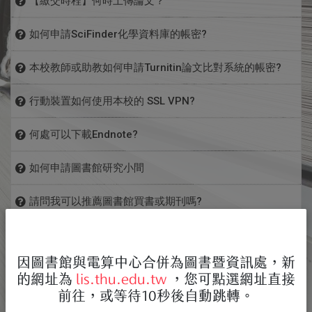
【繳交時程】何時上傳論文？
請進入
東海大學博碩士論文系統
提醒您，系統帳密經開立後，預設保存半年，若上傳建檔後
諮詢時間：週一至週五08:00~12:00、13:30~17:00
辦理畢業離校手續期限，請參考
教務處註冊組
公告日期。
論文口試通過後（有口委簽名審定書），向系所助教申請本
（https://cloud.ncl.edu.tw/thu/），點選左側MENU「論
尚未提交審核，半年後將無法再登入修改資料、送審及列印
如何申請SciFinder化學資料庫的帳密?
聯繫方式：04-23590121#28761／jinglin@thu.edu.tw
校「碩博士論文系統」建檔帳號，系統將以e-mail寄發帳號
文建檔與管理」，登入帳密建檔。
授權書！
圖書館首頁-->資源查詢-->
電子資源整合查詢系統
密碼。即可上傳論文。
本校教師或助教如何申請Turnitin論文比對系統的帳密?
進入系統後，於左下方輸入框鍵入「Scifinder」查詢，
教師或助教請先以tMail傳送申請者姓和名(英文為宜，較不
最遲應於辦理離校手續前完成上傳及審核，論文審核所需時
行動裝置如何使用本校的 SSL VPN?
如有帳密問題，請洽系所助教或讀者服務組承辦人諮詢，謝
會出現亂碼)至ref@thu.edu.tw 申請帳密。
間。
於查詢結果頁，點擊資源網址，進入Scifinder頁面，進行
SSL VPN可讓不在校園IP範圍內的本校師生，使用校內各種
謝！
本校Turnitin已與Moodle結合，可從Moodle新增"Turnitin
何處可以下載Endnote?
註冊。
資源，包含部分電子資源。
作業2"。
請先登入
電子資源整合查詢系統
，進入系統後點右上角＂資
如何使用東海SSL VPN
如何申請圖書館研究小間
料庫＂，並於左欄最下方輸入＂endnote＂，請選X9版那
1. 安裝
Pulse Secure 軟體
，請依照下列說明操作。
數位服務組承辦人 (04)23590121#28761／
登記時間
供當月登記使用之研究室，於每月最後一個工作
一項的右方＂簡介＂，畫面往下拉，在＂相關檔案＂處即可
請問我可以推薦圖書館買書或期刊嗎?
• 第一次使用，請先閱讀使用說明，並依使用說明操作。
日上午八點(如遇週六、日則為九點)開放登記，
jinglin@thu.edu.tw
因為Turnitin主要是為教師設計的，所以煩請研究生的指導
下載檔案。安裝前請先看一下同畫面＂資源簡介＂處的安裝
Windows、Mac OS、行動裝置
額滿為止。
一、 線上推薦圖書本館處理辦法說明：
教師來向我們申請。學生自己的檔案也可攜帶至總館1F參
有關圖書館利用諮詢
注意事項。
供當天登記使用之研究室，於開館三十分鐘後開
• 下載安裝 Pulse Secure 軟體。 Windows 32位元版本 ，
1
系上教學研究需要之圖書請循往例填寫圖書請購單經系主任
考諮詢櫃台或傳送至ref@thu.edu.tw進行預行比對。但比
始受理登記及使用
核可後送圖書館採購組採購。
因圖書館與電算中心合併為圖書暨資訊處，新
參考諮詢內容：解答讀者口頭、電話、信件及線上參考諮
Windows 64位元 ，MAC OS 版本
有關圖書館利用課程
對結果仍以教師帳戶中的比對結果為準。
2
本校師生均可於本館網站線上推薦圖書。
登記地點
本館一樓讀者服務組借還書櫃台登記，登記使用
的網址為
lis.thu.edu.tw
，您可點選網址直接
詢，指導讀者使用圖書館各類型參考工具，以及協助讀者蒐
• 開始連線
請憑服務證/學生證親自辦理。
3
線上推薦以一般通用之圖書及視聽資料為原則，共同需用之
為協助讀者了解圖書館各項資源及服務，圖書館每學期均舉
前往，或等待10秒後自動跳轉。
集、取得研究主題相關之文獻資料
期刊可否外借 ?
2. 使用網頁方式連線。(使用瀏覽器連線也是導引安裝
工具書亦歡迎多加推薦。
分配說明
本校圖書館研究室共有28間。