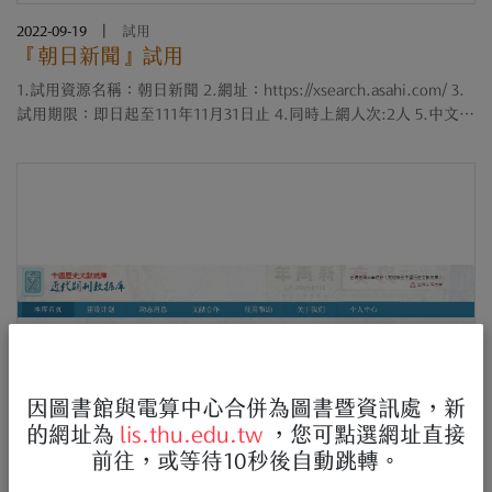
2022-09-19
|
試用
『朝日新聞』試用
1.試用資源名稱：朝日新聞 2.網址：https://xsearch.asahi.com/ 3.
試用期限：即日起至111年11月31日止 4.同時上網人次:2人 5.中文操
作手
冊:https://drive.google.com/file/d/103ZSE9gdz1sWokE3SkxF1QOv
Vy-QAVOK/view?usp=sharing
因圖書館與電算中心合併為圖書暨資訊處，新
的網址為
lis.thu.edu.tw
，您可點選網址直接
前往，或等待10秒後自動跳轉。