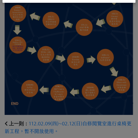
上一則：
112.02.09(四)~02.12(日)自修閱覽室進行桌椅更
新工程，暫不開放使用。