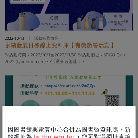
2022-10-13
|
活動有獎徵答
永續發展目標線上資料庫【有獎徵答活動】
※活動時間：2022/10/1至2022/11/30 ※活動網址：SDGO Quiz
2022 (typeform.com) ※活動參考網址：
https://www.taylorfrancis.com/sdgo/ 使用校園IP範圍網路(有線/無
線)進入網址參加作答，參考 SDGO 資料庫完成所有問答，全對....
因圖書館與電算中心合併為圖書暨資訊處，新
的網址為
lis.thu.edu.tw
，您可點選網址直接