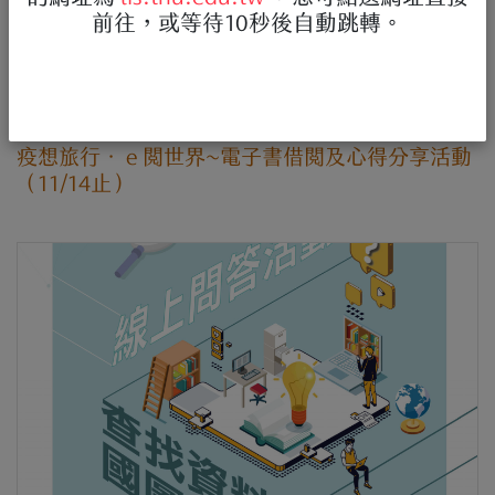
前往，或等待10秒後自動跳轉。
2022-10-13
|
活動有獎徵答
疫想旅行．ｅ閱世界~電子書借閱及心得分享活動
（11/14止）