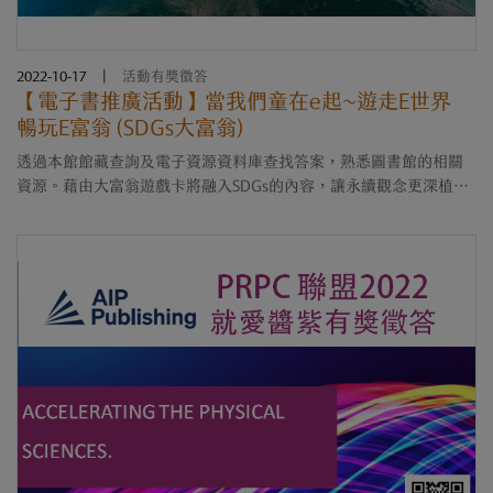
2022-10-17
|
活動有獎徵答
【電子書推廣活動】當我們童在e起~遊走E世界
暢玩E富翁 (SDGs大富翁)
透過本館館藏查詢及電子資源資料庫查找答案，熟悉圖書館的相關
資源。藉由大富翁遊戲卡將融入SDGs的內容，讓永續觀念更深植於
師生之中