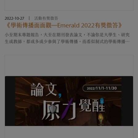
2022-10-27
|
活動有獎徵答
《學術傳播面面觀—Emerald 2022有獎徵答》
小至期末專題報告，大至在期刊發表論文，不論你是大學生、研究
生或教師，都或多或少參與了學術傳播。而看似制式的學術傳播其
實也是備受討論、持續演化，除了最嚴謹的同儕審查，網路社群上
的發表也受到越來越多矚目....