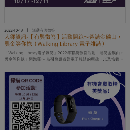
2022-10-13
|
活動有獎徵答
大鐸資訊-【有獎徵答】活動開跑～碁誌金礦山，
獎金等你挖（Walking Library 電子雜誌）
「Walking Library電子雜誌」2022年有獎徵答活動「碁誌金礦山，
獎金等你挖」開跑囉～ 為引發讀者對電子雜誌的興趣，以及培養讀
者使用電子雜誌的習慣，我們策劃此次有獎徵答活動，期望讀者在
活動中，能夠感受到電子雜....