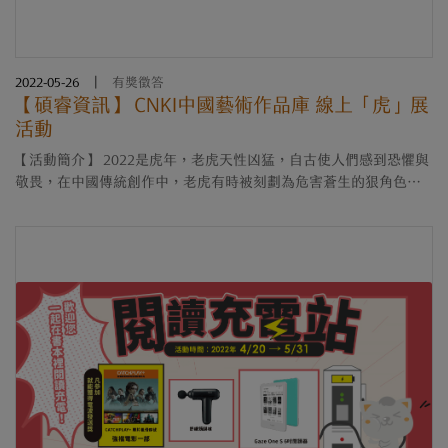
2022-05-26
|
有獎徵答
【​碩睿資訊】 CNKI中國藝術作品庫 線上「虎」展
活動
【活動簡介】 2022是虎年，老虎天性凶猛，自古使人們感到恐懼與
敬畏，在中國傳統創作中，老虎有時被刻劃為危害蒼生的狠角色，
有時卻被塑造成抗邪鎮煞的神獸。另一方面，「虎」諧音「福」，
象徵著福氣與好運，因此在....