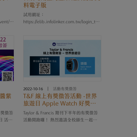
料電子版
試用網址：
vent/d
https://elib.infolinker.com.tw/login_tais
ugar.htm 試用期限：即日起~11/30 試用
起
方式：校內鎖IP，不須帳密 簡介： 本資
博碩士論
料庫整合兩個部分：「第一部：糖業聯合
識
會關係史料」以及「第二部：台灣總督府
發行史料等....
2022-10-16
|
活動有獎徵答
愛醬紫
T&F 線上有獎徵答活動 -世界
旅遊日 Apple Watch 好獎帶
回家！即日起-11/30 止
有獎徵答
Taylor & Francis 期刊下半年的有獎徵答
日 活動
活動開跑囉！ 熱烈邀請全校師生一起來
學校參加，
參加！ l 活動網
: 合作
址： https://tandf.typeform.com/to/YW