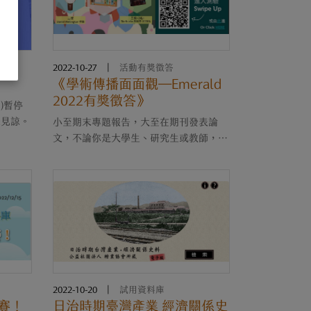
2022-10-27
|
活動有獎徵答
《學術傳播面面觀—Emerald
2022有獎徵答》
日)暫停
您見諒。
小至期末專題報告，大至在期刊發表論
文，不論你是大學生、研究生或教師，都
或多或少參與了學術傳播。而看似制式的
學術傳播其實也是備受討論、持續演化，
除了最嚴謹的同儕審查，網路社群上的發
表也受到越來越多矚目....
2022-10-20
|
試用資料庫
識賽！
日治時期臺灣產業 經濟關係史