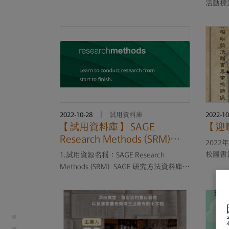
活動標
戰賽SMA
2022/
: http
教職員
2022-10-28
|
試用資料庫
2022-10
【試用資料庫】 SAGE
【迎
Research Methods (SRM)
2022
SAGE 研究方法資料庫
校圖書
1.試用資源名稱：SAGE Research
贈書專
Methods (SRM) SAGE 研究方法資料庫
摯邀請
2.網址：
https://www.angle.com.tw/media/camp
us 3.試用期限：2022/10/26-2022/12/31
4.網路版，直接連線SAGE網站。 5.鎖IP
方式，免帳號密碼。 6.無人數限制。