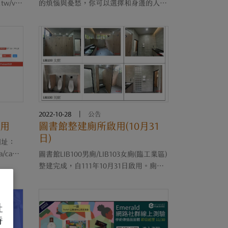
.tw/vid
的煩惱與憂愁，你可以選擇和身邊的人聊
能並兼
聊，也可透過閱讀獲得療癒。」 「書目
百餘部電
療法」三部曲：認同、淨化、領悟。書梅
位內公
老師說，「認同」為串連自身經驗並產生
、議題
共鳴，「淨化」是指....
2022-10-28
|
公告
用
圖書館整建廁所啟用(10月31
日)
網址：
ia/camp
圖書館LIB100男廁/LIB103女廁(臨工業區)
月30日
整建完成，自111年10月31日啟用。廁所
制 5.同
環境改善營造一個溫馨又乾淨的設施，讓
、電腦
讀者能方便又舒適地如廁，亦能提升本校
...
整體校園環境之品質，改善全校師生的活
址
動空間。
待