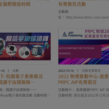
室調整開放時間
有獎徵答活動
活動網
址： http://www.tbmc.com.tw/e
dc2022/ 漢珍數位圖書為提升聯盟共建共
享之資料庫使用效益，將於即日
~2022/12/15期間進行DDC國際
文全文資料庫《 SDGs永續論文知
賽！》活動。只要師生透過本....
-16
|
活動
2022-10-16
|
活動有獎徵答
22下-校園電子書推廣活
2022 物理推動中心-就
閱讀宇宙探險隊
PRPC AIP有獎徵答
3~11/15）
稱：閱讀宇宙探險隊──
活動簡介： 就愛醬紫PRPC AIP 
yRead電子書校園活動 活動時間：
活動時間: 即日起至2022年12月2
1/15 活動對象：全國大專院
內容: 誠邀PRPC-AIP聯盟會員
中職HyRead讀者（包含教職員
答題正確者有抽獎機會。 活動對象