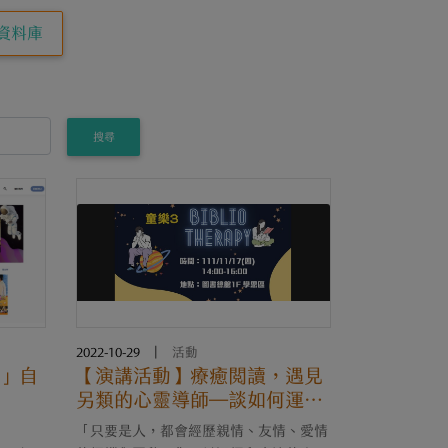
資料庫
搜尋
2022-10-29
|
活動
」自
【演講活動】療癒閱讀，遇見
另類的心靈導師—談如何運用
「書目療法」提升挫折復原力
「只要是人，都會經歷親情、友情、愛情