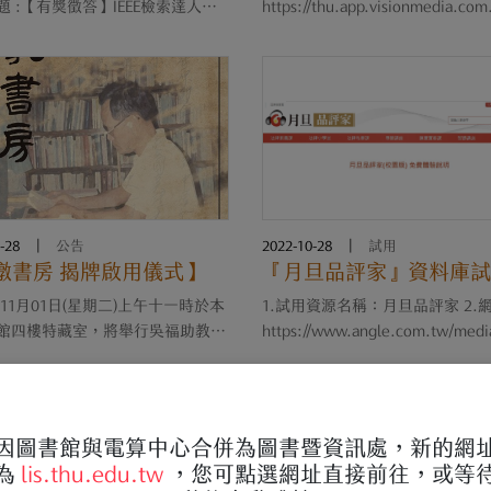
題 :【有獎徵答】IEEE檢索達人挑
https://thu.app.visionmedia.com
RT CITY SMART YOU 活動時間 :
eo 資源簡介：挑選具社會教育功
11/15~2022/12/20 活動連結
俱休閒娛樂效果之電影。提供兩
s://ithu.tw/4LM9y 參與資格 : 校內
影VOD隨選，並提供各單位於單
生
播。讀者可利用片名、電影類型
(如：人權、性平、....
-28
|
公告
2022-10-28
|
試用
暾書房 揭牌啟用儀式】
『月旦品評家』資料庫試
年11月01日(星期二)上午十一時於本
1.試用資源名稱：月旦品評家 2.
館四樓特藏室，將舉行吳福助教授
https://www.angle.com.tw/med
室「迎暾書房」揭牌啟用儀式。誠
us 3.試用期限：即日起至111年11
您共襄盛舉!
止 4.Internet版，試用單位設立IP
時上線人數：3人；跨手機、平板
皆可使用 6.簡介：「月旦品評家」.
因圖書館與電算中心合併為圖書暨資訊處，新的網
為
lis.thu.edu.tw
，您可點選網址直接前往，或等