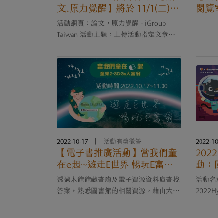
文.原力覺醒】將於 11/1(二)
閱覽
開跑
活動網頁：論文，原力覺醒 - iGroup
Taiwan 活動主題：上傳活動指定文章範
本檢測原創性，即可抽大獎 活動時間：
2022/11/1-11/30 (一個月) 活動對象：全
台大專院校 Turnitin 訂戶，在學學生及教
職員工皆可參加 ....
2022-10-17
|
活動有獎徵答
2022-10
【電子書推廣活動】當我們童
20
在e起~遊走E世界 暢玩E富翁
動：
(SDGs大富翁)
（10/
透過本館館藏查詢及電子資源資料庫查找
活動名
答案，熟悉圖書館的相關資源。藉由大富
2022H
翁遊戲卡將融入SDGs的內容，讓永續觀
2022/10/3-1
念更深植於師生之中
校與高