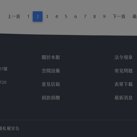
院校全體教職員和學生 活動全部獎品: l
/hyread.cc/202210school 活動說
....
頁
上一頁
1
2
3
4
5
6
7
8
9
下一頁
最
活....
關於本館
法令規章
27號
空間設備
常見問題
720
意見信箱
表單下載
捐款捐贈
最新消息
隱私權宣告