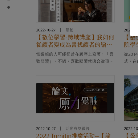
7....
2022-10-27
|
活動
2022-10
【數位學習-跨域講座】我如何
【數
從讀者變成為書找讀者的編輯-
院學
深夜食堂、詹宏志的舊日廚
——
當編輯的人可能都曾在履歷上寫著：「喜
從20
房，以及國家書卷獎得主法蘭
路
歡閱讀」。不過，喜歡閱讀就適合從事編
式，在
岑的十字路
輯這一行嗎？ 喜歡閱讀的讀者，跟喜歡
長時間
閱讀的編輯，這兩種身分到底有甚麼不
是為了
同？這個講座具體跟大家聊聊一本書的幕
其實也
後編輯都在做甚麼....
成為記者
2022-10-27
|
活動有獎徵答
2022-10
2022 Turnitin推廣活動--【論
【公