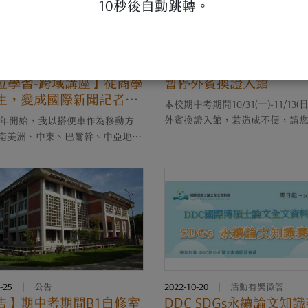
10秒後自動跳轉。
-27
|
活動
2022-10-27
|
公告
位學習-跨域講座】從商學
暫停外賓換證入館
生，變成國際新聞記者
本校期中考期間10/31(一)-11/13(
搭便車帶我走上的人生岔
外賓換證入館，若造成不便，請
14年開始，我以搭便車作為移動方
南美洲、中東、巴爾幹、中亞地區
旅行。之所以選擇搭便車，起初只
節省旅費，後來卻逐漸發現，便車
是探索各地文化的一個有趣窗口。
之後，我....
-25
|
公告
2022-10-20
|
活動有獎徵答
告】期中考期間B1自修室
DDC SDGs永續論文知