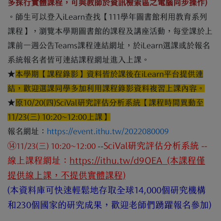
多採行實體課程，可與教師於資訊檢索區之電腦同步操作)
。師生可以登入iLearn查找【111學年圖書館利用教育系列
課程】，瀏覽本學期圖書館的課程及講座活動，每堂課於上
課前一週公告Teams課程連結網址，於iLearn選課或於報名
系統報名者皆可連結課程網址進入上課。
★
本學期【課程錄影】資料皆於課後在iLearn平台提供連
結，歡迎選課同學多加利用課程錄影資料複習上課內容。
★
原10/20(四)SciVal研究評估分析系統【課程時間異動至
11/23(三) 10:20~12:00上課】
報名網址：
https://event.ithu.tw/2022080009
⑭
SciVal研究評估分析系統 --
11/23(三) 10:20~12:00
--
線上課程網址：
https://ithu.tw/d9OEA (本課程僅
提供線上課，不提供實體課程)
(本資料庫可快速輕鬆地存取全球14,000個研究機構
和230個國家的研究成果，歡迎老師們踴躍報名參加)