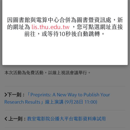
討會
，參與講者有 : 國立成功大學外文系林明澤 教授、國立中
山大學外文系李祁芳 教授、國立臺北科技大學應英系陳岡伯 助
理教授和國立陽明交通大學視覺文化研究所邱剛彥 副教授，歡
因圖書館與電算中心合併為圖書暨資訊處，新
的網址為
lis.thu.edu.tw
，您可點選網址直接
迎師生們踴躍報名參加 ! 詳細活動資訊如下:
前往，或等待10秒後自動跳轉。
【時間】2022年10月6日 (四) 下午14:00至16:00
【報名網址】
https://www.tbmc.com.tw/event/tbmc_webinar/
本次活動為免費活動，以線上視訊會議舉行。
下一則：
「Preprints: A New Way to Publish Your
Research Results」線上演講 (9月28日 11:00)
上一則：
教室電影院公播大平台電影資料庫試用