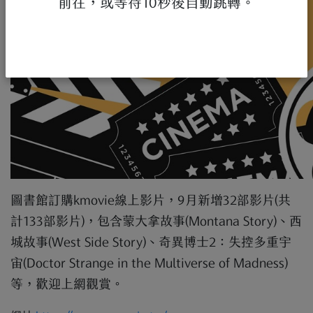
前往，或等待10秒後自動跳轉。
圖書館訂購kmovie線上影片，9月新增32部影片(共
計133部影片)，包含蒙大拿故事(Montana Story)、西
城故事(West Side Story)、奇異博士2：失控多重宇
宙(Doctor Strange in the Multiverse of Madness)
等，歡迎上網觀賞。