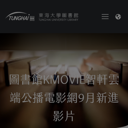
圖書館KMOVIE智軒雲
端公播電影網9月新進
影片