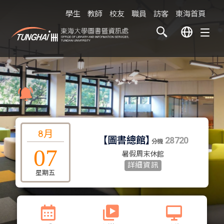
學生
教師
校友
職員
訪客
東海首頁
點擊瀏覽
8月
【
圖書總館
】
【
S
28720
分機
07
暑假周末休館
詳細資訊
星期五