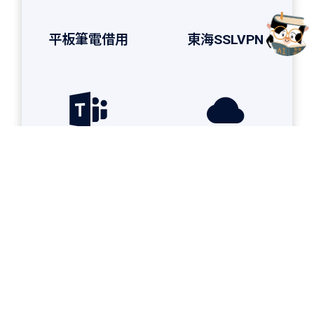
平板筆電借用
東海SSLVPN
校園授權軟體
3D AI雲
總館
開館時間及展覽活動
總館
總館自修閱覽室
管院分館
AUGUST 2026