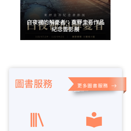
udn
暨資料
白夜裡的解憂者：東野圭吾作品
紀念書影展
圖書服務
更多圖書服務