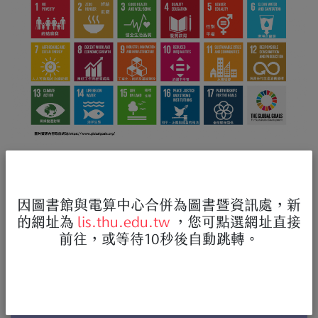
本活動將永續發展的目標融入遊
戲卡當中，邀大家來當永續大富
因圖書館與電算中心合併為圖書暨資訊處，新
翁
的網址為
lis.thu.edu.tw
，您可點選網址直接
前往，或等待10秒後自動跳轉。