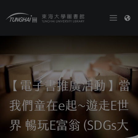
【電子書推廣活動】當
我們童在e起~遊走E世
界 暢玩E富翁 (SDGs大