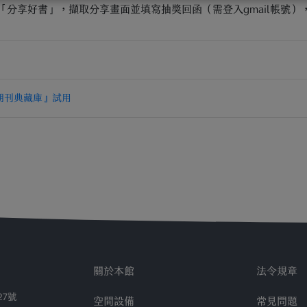
G「分享好書」，擷取分享畫面並填寫抽獎回函（需登入gmail帳號
術與建築期刊典藏庫』試用
關於本館
法令規章
27號
空間設備
常見問題