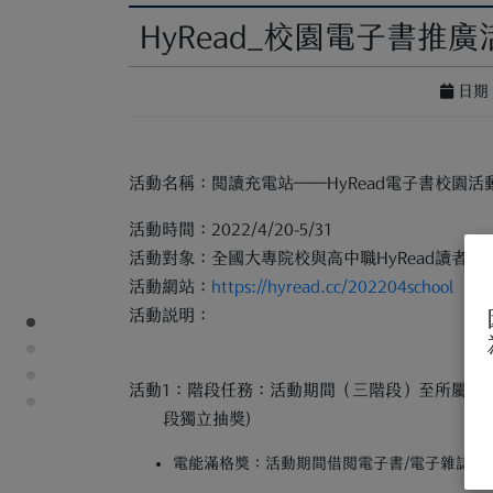
HyRead_校園電子書推廣
日期 :
活動名稱：閱讀充電站──HyRead
電子書校園活
活動時間：2022/4/20-5/31
活動對象：全國大專院校與高中職HyRead
讀者（
活動網站：
https://hyread.cc/202204school
活動說明：
活動1：階段任務：活動期間（三階段）至所屬圖書
段獨立抽獎)
電能滿格獎：活動期間借閱電子書/電子雜誌累