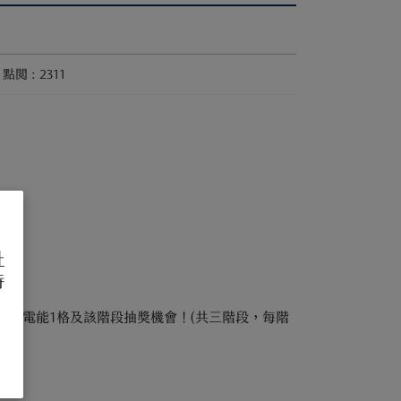
點閱 : 2311
址
待
得閱讀電能1格及該階段抽獎機會！(共三階段，每階