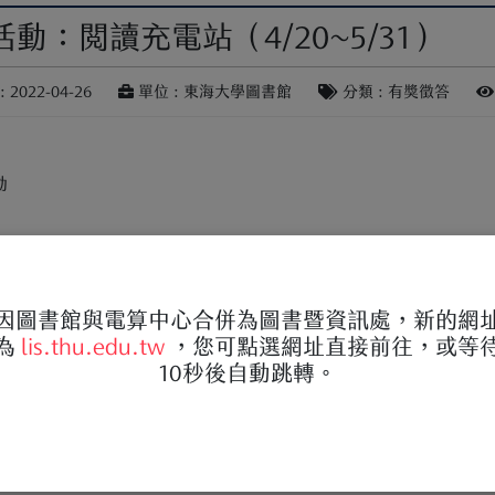
活動：閱讀充電站（4/20~5/31）
 2022-04-26
單位 : 東海大學圖書館
分類 : 有獎徵答
動
包含教職員生）
因圖書館與電算中心合併為圖書暨資訊處，新的網
為
lis.thu.edu.tw
，您可點選網址直接前往，或等
10秒後自動跳轉。
館的HyRead電子書平台，每借閱10本電子書/電子雜誌，即可獲
計達30本以上，閱讀電能充飽3格，可再獲得電能滿格獎的抽獎資格。