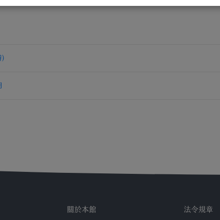
)
用
關於本館
法令規章