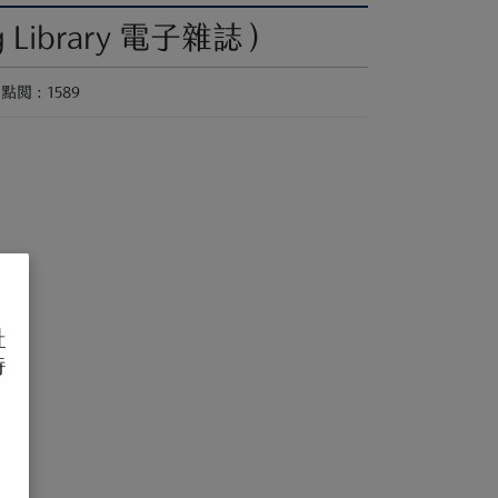
brary 電子雜誌）
點閱 : 1589
址
待