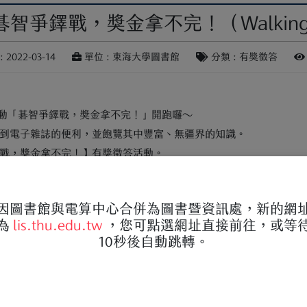
鐸戰，獎金拿不完！（Walking Li
 2022-03-14
單位 : 東海大學圖書館
分類 : 有獎徵答
獎徵答活動「碁智爭鐸戰，獎金拿不完！」開跑囉～
到電子雜誌的便利，並飽覽其中豐富、無疆界的知識。
戰，獎金拿不完！】有獎徵答活動。
因圖書館與電算中心合併為圖書暨資訊處，新的網
022comes
為
lis.thu.edu.tw
，您可點選網址直接前往，或等
10秒後自動跳轉。
s_no=00187
)23:59
lking Library電子雜誌」找資料回答問題，有機會獲得大獎。