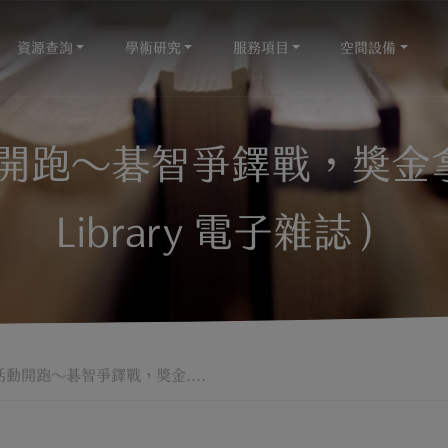
資源查詢
學術研究
服務項目
空間設備
跑～碁智爭鐸戰，獎金拿不
Library 電子雜誌）
動開跑～碁智爭鐸戰，獎金....