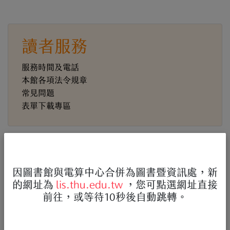
讀者服務
服務時間及電話
本館各項法令規章
常見問題
表單下載專區
電子資源
因圖書館與電算中心合併為圖書暨資訊處，新
的網址為
lis.thu.edu.tw
，您可點選網址直接
東海大學特色典藏系統
前往，或等待10秒後自動跳轉。
館藏線裝書資料庫
東海大學畢業紀念冊電子書