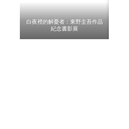
udn
暨資料
白夜裡的解憂者：東野圭吾作品
紀念書影展