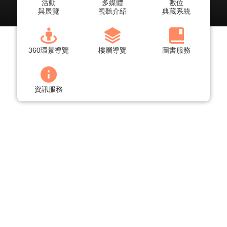
活動
多媒體
數位
與展覽
視聽介紹
典藏系統
360環景導覽
樓層導覽
圖書服務
綜合
公告
活動
有獎徵答
教育訓練
資訊服務
試用
資料庫
資訊服務
【資訊服務】光纖網路幹線中斷修復公告
【活動】白夜裡的解憂者：東野圭吾作品紀念
書影展
【資訊服務】tMail Email System Upgrade and
Maintenance Notice