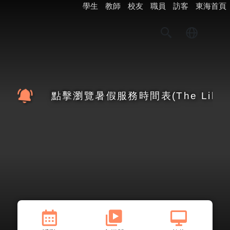
學生
教師
校友
職員
訪客
東海首頁
點擊瀏覽暑假服務時間表(The Library ho
8月
【
圖書總館
】
【
S
28720
分機
09
暑假周末休館
詳細資訊
星期日