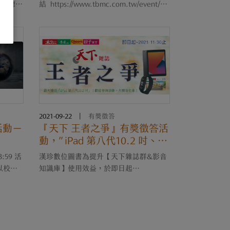
「小米手環6」！
結 https://www.tbmc.com.tw/event/cw
取奬項。
k2021/ 查閱。
2021-09-22
|
有獎徵答
答活動－
『天下 王者之爭』有獎徵答活
動，”iPad 第八代10.2 吋、小
米手環 6...”等你拿!!!
:59 活
漢珍數位圖書為提升【天下雜誌群&影音
以校外
知識庫】使用效益，於即日起
ect資料
~2021/11/30期間進行《天下 王者之爭》
rect
活動。 透過活動網頁正確回答問題，就
與答案
有機會將”iPad 第八代10.2 吋、小米手環
6…”等好禮帶回....