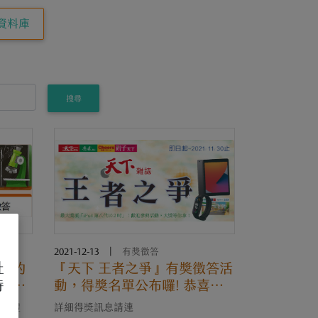
資料庫
搜尋
2021-12-13
|
有獎徵答
址
活中的
『天下 王者之爭』有獎徵答活
待
有獎徵
動，得獎名單公布囉! 恭喜本
校會計研究所同學獲得貳獎
全聯禮
詳細得奬訊息請連