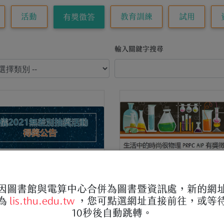
活動
教育訓練
試用
有獎徵答
輸入關鍵字搜尋
-12
|
有獎徵答
2021-12-20
|
有獎徵答
因圖書館與電算中心合併為圖書暨資訊處，新的網
2021 OTT無差別視聽抽
2021 物理推動中心-生
為
lis.thu.edu.tw
，您可點選網址直接前往，或等
動」-得奬公告
時尚很物理 PRPC AIP 
10秒後自動跳轉。
答活動，得奬名單公布。
單請點擊下方連結查閱：
恭喜本校社會工作系林同學獲得