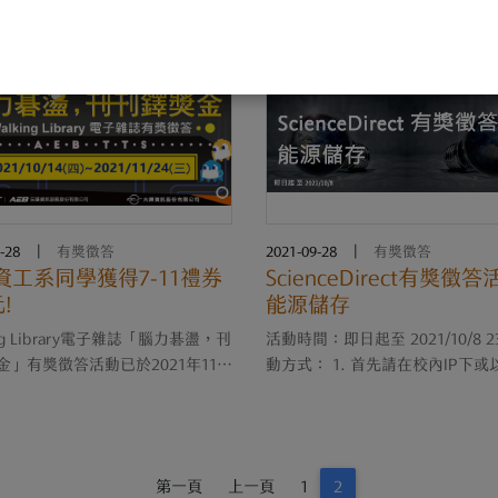
//event.sunnystudy.com.tw/OTT/A
券。 請同學於12月28日(二)前至圖書總館
材系林同學獲得本
1F 資訊檢索區內 參考諮詢台領
頭奬：小米智慧手錶超值版1支 請
再次恭喜獲奬同學。
於111年1月25日(二)前至圖書總
資訊檢索區 參考諮詢台....
-28
|
有獎徵答
2021-09-28
|
有獎徵答
資工系同學獲得7-11禮券
ScienceDirect有獎徵
!
能源儲存
ing Library電子雜誌「腦力碁盪，刊
活動時間：即日起至 2021/10/8 23
金」有獎徵答活動已於2021年11月
動方式： 1. 首先請在校內IP下或
圓滿結束，本校資工系謝同學獲得本
連線SSLVPN方式進入ScienceDir
第四名，可獲取7-11禮券500元。
庫。 2. 點選『 我要參加 ScienceDi
/10~12/15期間至圖書總館1F資訊
有獎徵答 』 輸入您的基本資料
檢索區服務櫃台領取奬項。 ....
能源問....
第一頁
上一頁
1
2