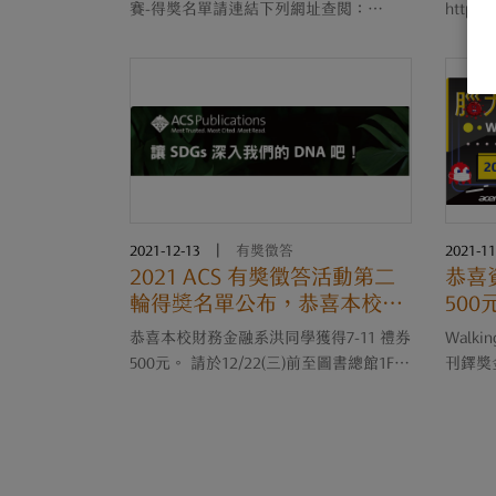
賽-得獎名單請連結下列網址查閱：
https:
https://ithu.tw/ZN1fO 近期將會再發信通
ward.aspx 恭喜本校化
知得獎者領取奬項，得奬者接獲通知後請
次活動
至圖書總館1F資訊檢索區櫃台領取奬項。
得奬同學
也恭喜得奬的同
館1F 
2021-12-13
|
有獎徵答
2021-11
2021 ACS 有獎徵答活動第二
恭喜
輪得奬名單公布，恭喜本校財
500元
務金融系洪同學獲得7-11 禮券
恭喜本校財務金融系洪同學獲得7-11 禮券
Walk
500元。
500元。 請於12/22(三)前至圖書總館1F資
刊鐸獎
訊檢索區參考櫃台領取奬項。 2021 ACS
24日
"More than Chemistry" 有獎徵答活動活
次活動
動詳情請見：
請於12
https://www.igroup.com.tw/2021-acs-
online-qui....