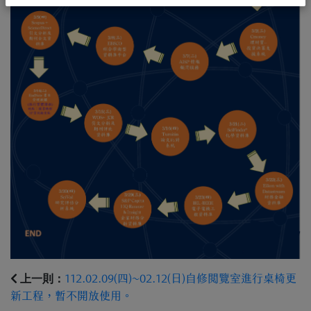
上一則：
112.02.09(四)~02.12(日)自修閱覽室進行桌椅更
新工程，暫不開放使用。