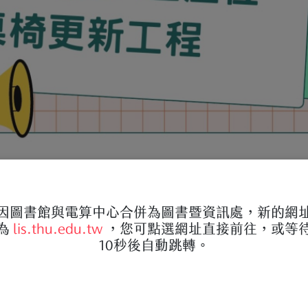
因圖書館與電算中心合併為圖書暨資訊處，新的網
為
lis.thu.edu.tw
，您可點選網址直接前往，或等
10秒後自動跳轉。